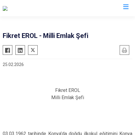
Konya
Fikret EROL - Milli Emlak Şefi
Ahırlı
Doğanhisar
Kulu
Akören
Emirgazi
Meram
25.02.2026
Akşehir
Ereğli
Sarayönü
Altınekin
Güneysınır
Selçuklu
Beyşehir
Hadim
Seydişehir
Fikret EROL
Bozkır
Halkapınar
Taşkent
Milli Emlak Şefi
Çeltik
Hüyük
Tuzlukçu
Cihanbeyli
Ilgın
Yalıhüyük
Çumra
Kadınhanı
Yunak
Derbent
Karapınar
03.03.1962 tarihinde Konya’da doğdu ilkokul eğitimini Konya