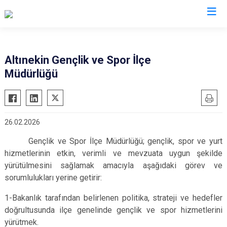
Konya
Altınekin Gençlik ve Spor İlçe
Müdürlüğü
Ahırlı
Doğanhisar
Kulu
Akören
Emirgazi
Meram
Akşehir
Ereğli
Sarayönü
26.02.2026
Altınekin
Güneysınır
Selçuklu
Gençlik ve Spor İlçe Müdürlüğü; gençlik, spor ve yurt
Beyşehir
Hadim
Seydişehir
hizmetlerinin etkin, verimli ve mevzuata uygun şekilde
Bozkır
Halkapınar
Taşkent
yürütülmesini sağlamak amacıyla aşağıdaki görev ve
Çeltik
Hüyük
Tuzlukçu
sorumlulukları yerine getirir:
Cihanbeyli
Ilgın
Yalıhüyük
1-Bakanlık tarafından belirlenen politika, strateji ve hedefler
Çumra
Kadınhanı
Yunak
doğrultusunda ilçe genelinde gençlik ve spor hizmetlerini
Derbent
Karapınar
yürütmek.