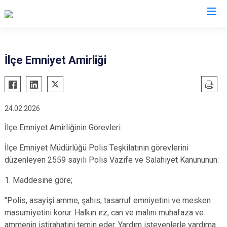
Konya
İlçe Emniyet Amirliği
Ahırlı
Doğanhisar
Kulu
Akören
Emirgazi
Meram
24.02.2026
Akşehir
Ereğli
Sarayönü
Altınekin
Güneysınır
Selçuklu
İlçe Emniyet Amirliğinin Görevleri:
Beyşehir
Hadim
Seydişehir
İlçe Emniyet Müdürlüğü Polis Teşkilatının görevlerini
Bozkır
Halkapınar
Taşkent
düzenleyen 2559 sayılı Polis Vazife ve Salahiyet Kanununun:
Çeltik
Hüyük
Tuzlukçu
1. Maddesine göre;
Cihanbeyli
Ilgın
Yalıhüyük
"Polis, asayişi amme, şahıs, tasarruf emniyetini ve mesken
Çumra
Kadınhanı
Yunak
masumiyetini korur. Halkın ırz, can ve malını muhafaza ve
Derbent
Karapınar
ammenin istirahatini temin eder. Yardım isteyenlerle yardıma