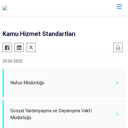
Konya
Kamu Hizmet Standartları
Ahırlı
Doğanhisar
Kulu
Akören
Emirgazi
Meram
29.04.2025
Akşehir
Ereğli
Sarayönü
Altınekin
Güneysınır
Selçuklu
Beyşehir
Hadim
Seydişehir
Nüfus Müdürlüğü
Bozkır
Halkapınar
Taşkent
Çeltik
Hüyük
Tuzlukçu
Cihanbeyli
Ilgın
Yalıhüyük
Sosyal Yardımyaşma ve Dayanışma Vakfı
Çumra
Kadınhanı
Yunak
Müdürlüğü
Derbent
Karapınar