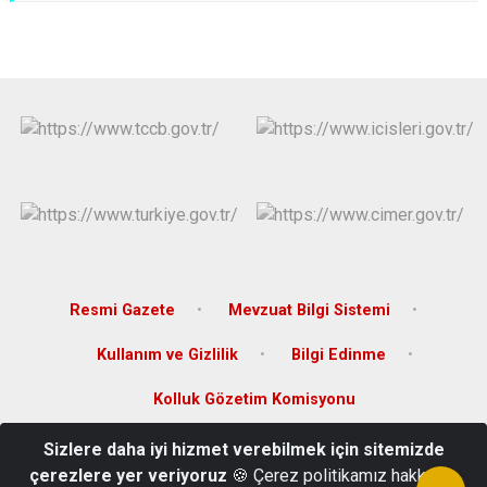
Derebucak
Karatay
Resmi Gazete
Mevzuat Bilgi Sistemi
Kullanım ve Gizlilik
Bilgi Edinme
Kolluk Gözetim Komisyonu
Sizlere daha iyi hizmet verebilmek için sitemizde
Ölmez Mahallesi Hastane Caddesi No.35/A Altınekin/Konya
çerezlere yer veriyoruz
🍪 Çerez politikamız hakkında