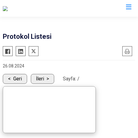
Konya
Protokol Listesi
Ahırlı
Doğanhisar
Kulu
Akören
Emirgazi
Meram
26.08.2024
Akşehir
Ereğli
Sarayönü
Altınekin
Güneysınır
Selçuklu
Geri
İleri
Sayfa:
/
Beyşehir
Hadim
Seydişehir
Bozkır
Halkapınar
Taşkent
Çeltik
Hüyük
Tuzlukçu
Cihanbeyli
Ilgın
Yalıhüyük
Çumra
Kadınhanı
Yunak
Derbent
Karapınar