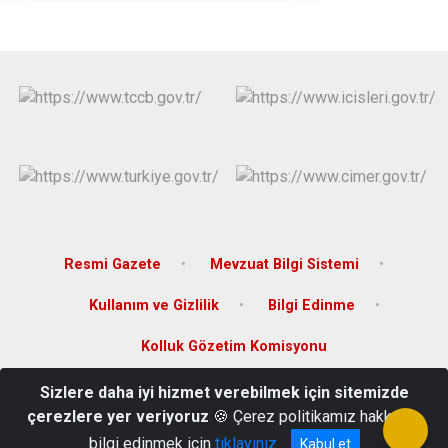
Derebucak
Karatay
Resmi Gazete
Mevzuat Bilgi Sistemi
Kullanım ve Gizlilik
Bilgi Edinme
Kolluk Gözetim Komisyonu
Sizlere daha iyi hizmet verebilmek için sitemizde
Ölmez Mahallesi Hastane Caddesi No.35/A Altınekin/Konya
çerezlere yer veriyoruz
🍪 Çerez politikamız hakkında
0332 631 2004 - 631 2404
bilgi edinmek için
tıklayınız
Kabul et