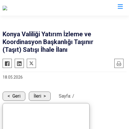
Konya
Konya Valiliği Yatırım İzleme ve
Koordinasyon Başkanlığı Taşınır
Ahırlı
Doğanhisar
Kulu
(Taşıt) Satışı İhale İlanı
Akören
Emirgazi
Meram
Akşehir
Ereğli
Sarayönü
Altınekin
Güneysınır
Selçuklu
18.05.2026
Beyşehir
Hadim
Seydişehir
Bozkır
Halkapınar
Taşkent
Geri
İleri
Sayfa:
/
Çeltik
Hüyük
Tuzlukçu
Cihanbeyli
Ilgın
Yalıhüyük
Çumra
Kadınhanı
Yunak
Derbent
Karapınar